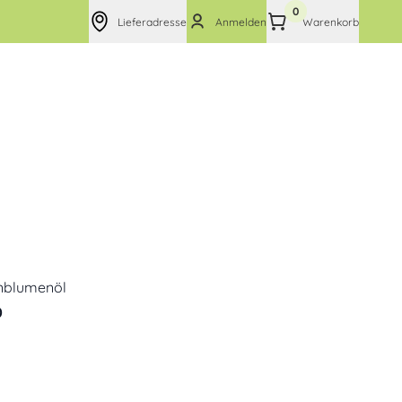
0
Lieferadresse
Anmelden
Warenkorb
nblumenöl
0