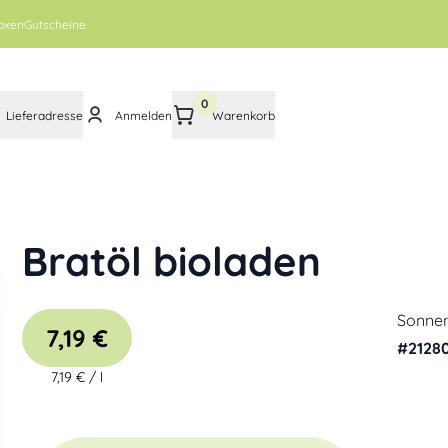
oxen
Gutscheine
0
Lieferadresse
Anmelden
Warenkorb
Bratöl bioladen
Sonne
7,19 €
#
2128
7,19 €
/
l