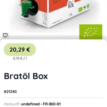
20,29 €
6,76 €
/
l
Bratöl Box
#
21240
Herkunft:
undefined
- FR-BIO-01