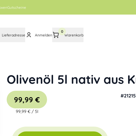
oxen
Gutscheine
0
Lieferadresse
Anmelden
Warenkorb
Olivenöl 5l nativ aus 
#
21215
99,99 €
99,99 €
/
5l