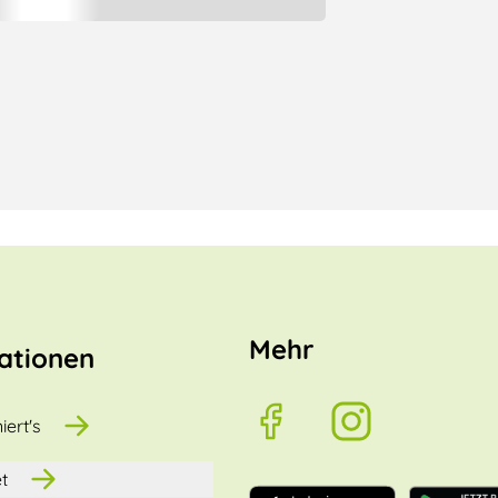
Mehr
ationen
iert's
t