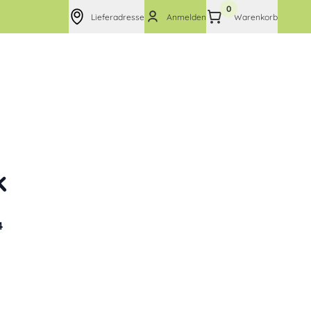
0
Lieferadresse
Anmelden
Warenkorb
k
4