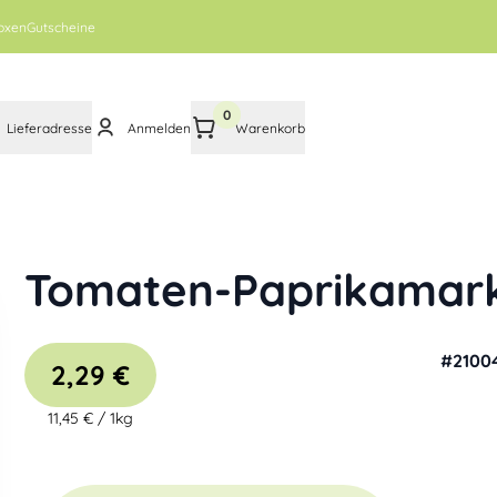
oxen
Gutscheine
0
Lieferadresse
Anmelden
Warenkorb
Tomaten-Paprikamar
#
2100
2,29 €
11,45 €
/
1kg