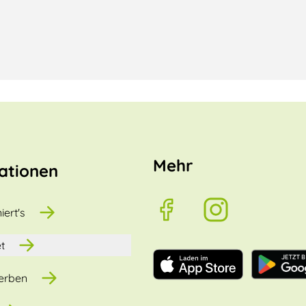
Mehr
ationen
iert's
t
erben