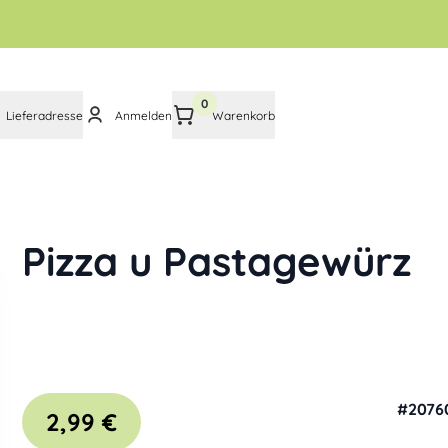
0
Lieferadresse
Anmelden
Warenkorb
Pizza u Pastagewürz
#
2076
2,99 €