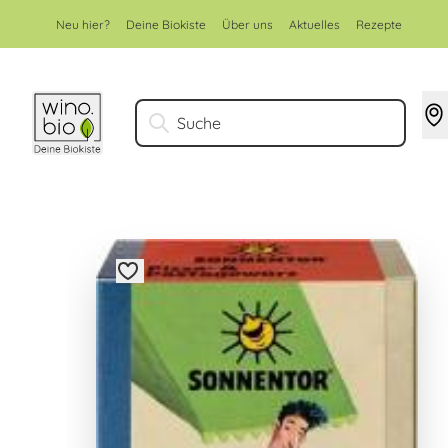
Zum Inhalt springen
Neu hier?
Deine Biokiste
Über uns
Aktuelles
Rezepte
Suche