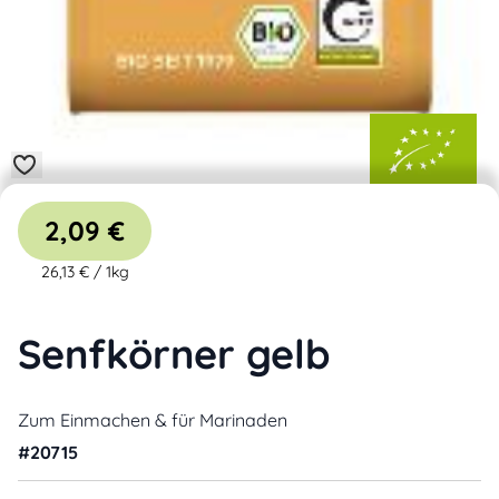
2,09 €
26,13 €
/
1kg
Senfkörner gelb
Zum Einmachen & für Marinaden
#
20715