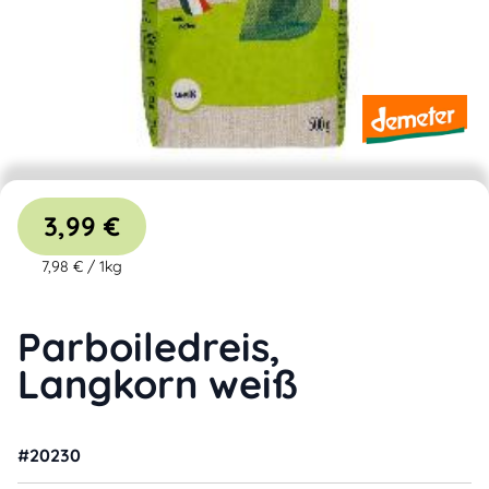
3,99 €
7,98 €
/
1kg
Parboiledreis,
Langkorn weiß
#
20230