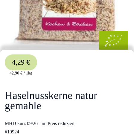
4,29 €
42,90 €
/
1kg
Haselnusskerne natur
gemahle
MHD kurz 09/26 - im Preis reduziert
#
19924