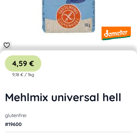
4,59 €
9,18 €
/
1kg
Mehlmix universal hell
glutenfrei
#
19600