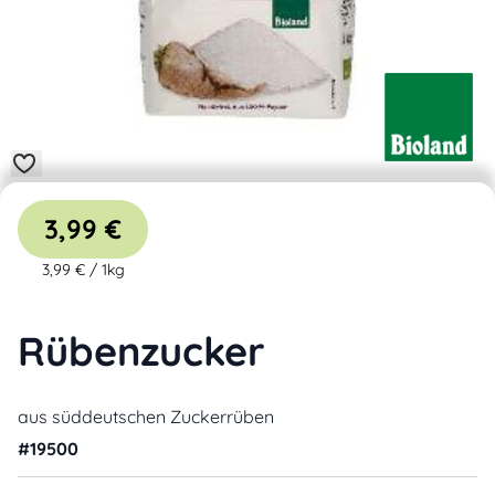
3,99 €
3,99 €
/
1kg
Rübenzucker
aus süddeutschen Zuckerrüben
#
19500