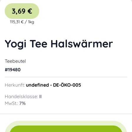
3,69 €
115,31 €
/
1kg
Yogi Tee Halswärmer
Teebeutel
#
19480
Herkunft:
undefined
- DE-ÖKO-005
Handelsklasse:
II
MwSt.:
7
%