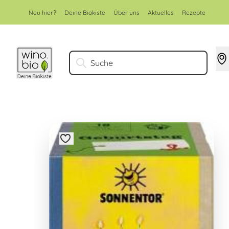
Zum Inhalt springen
Neu hier?
Deine Biokiste
Über uns
Aktuelles
Rezepte
Suche