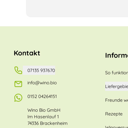
Kontakt
Inform
07135 937670
So funktion
info@wino.bio
Liefergebie
0152 04264151
Freunde w
Wino Bio GmbH
Rezepte
Im Hasenlauf 1
74336 Brackenheim
Winovers