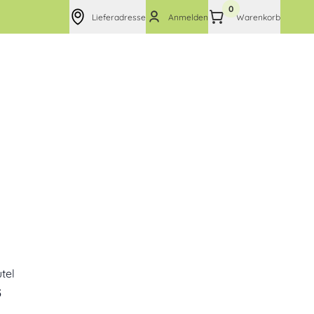
0
Lieferadresse
Anmelden
Warenkorb
tel
5