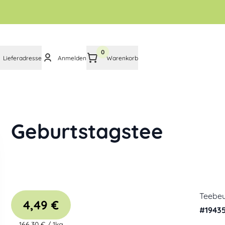
0
Lieferadresse
Anmelden
Warenkorb
Geburtstagstee
Teebeu
4,49 €
#
1943
166,30 €
/
1kg