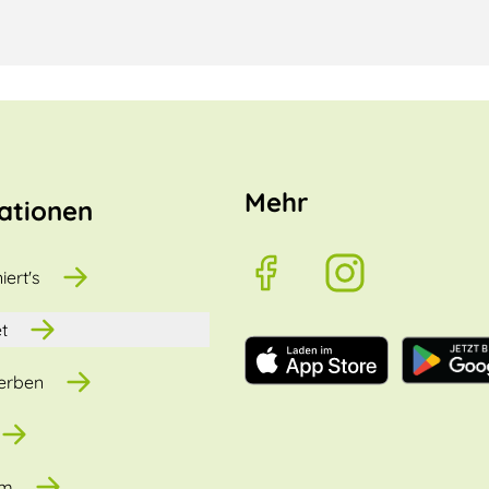
Mehr
ationen
iert's
t
erben
um