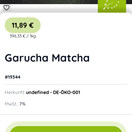
11,89 €
396,33 €
/
1kg
Garucha Matcha
#
19344
Herkunft:
undefined
- DE-ÖKO-001
MwSt.:
7
%