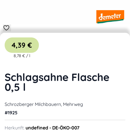
4,39 €
8,78 €
/
l
Schlagsahne Flasche
0,5 l
Schrozberger Milchbauern, Mehrweg
#
1925
Herkunft:
undefined
- DE-ÖKO-007