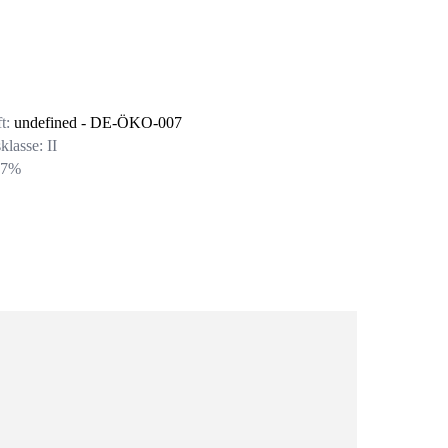
t:
undefined
- DE-ÖKO-007
klasse:
II
:
7
%