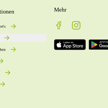
Mehr
tionen
rt's
rben