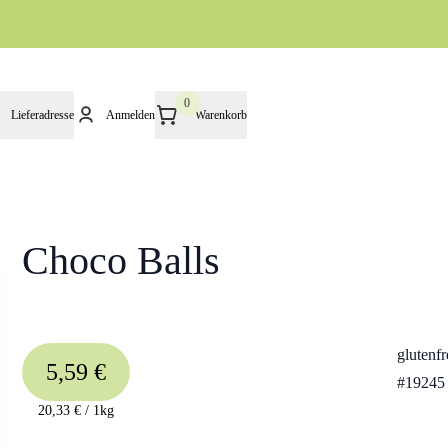
0
Lieferadresse
Anmelden
Warenkorb
Choco Balls
glutenfr
5,59 €
#
19245
20,33 €
/
1kg