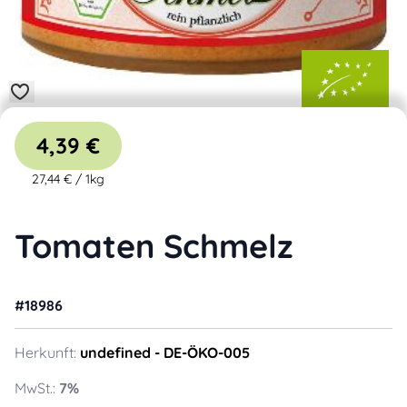
4,39 €
27,44 €
/
1kg
Tomaten Schmelz
#
18986
Herkunft:
undefined
- DE-ÖKO-005
MwSt.:
7
%