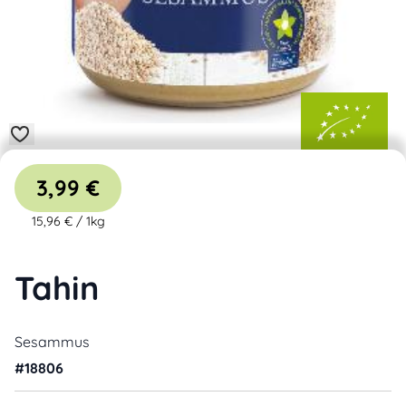
3,99 €
15,96 €
/
1kg
Tahin
Sesammus
#
18806