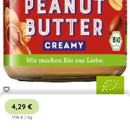
4,29 €
17,16 €
/
kg