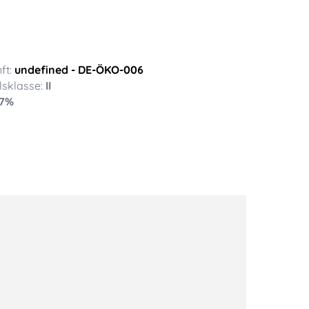
ft:
undefined
- DE-ÖKO-006
sklasse:
II
7
%