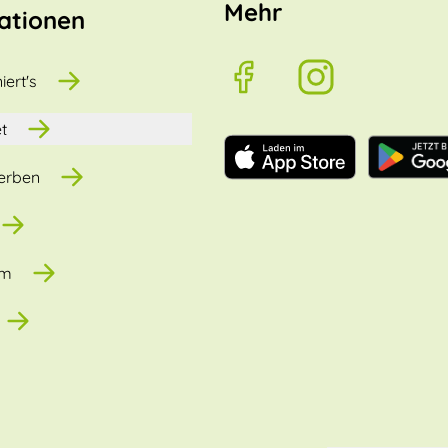
Mehr
ationen
iert's
t
erben
um