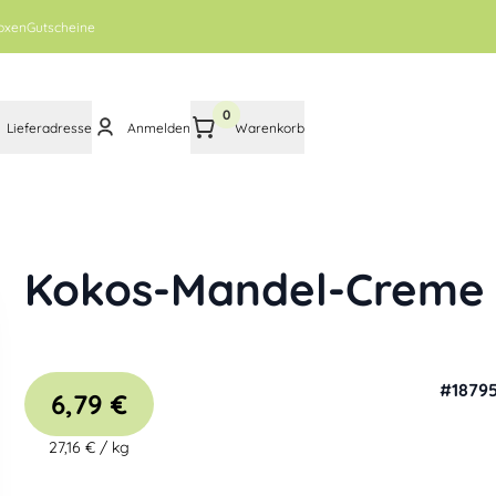
oxen
Gutscheine
0
Lieferadresse
Anmelden
Warenkorb
Kokos-Mandel-Creme
#
1879
6,79 €
27,16 €
/
kg