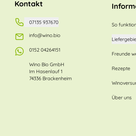
Kontakt
Inform
07135 937670
So funktion
info@wino.bio
Liefergebie
0152 04264151
Freunde w
Wino Bio GmbH
Rezepte
Im Hasenlauf 1
74336 Brackenheim
Winovers
Über uns