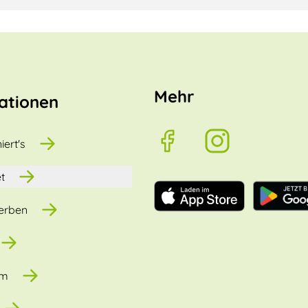
Mehr
ationen
iert's
t
erben
um