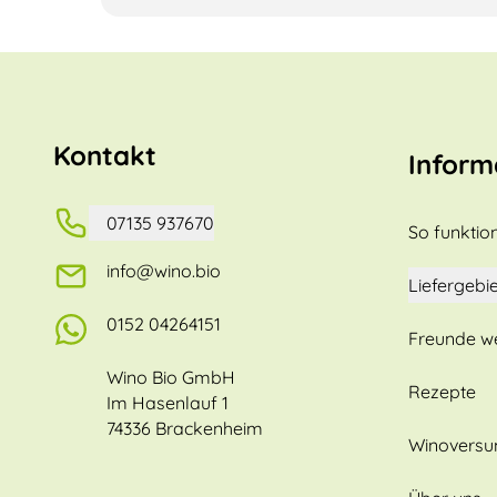
Kontakt
Inform
07135 937670
So funktion
info@wino.bio
Liefergebie
0152 04264151
Freunde w
Wino Bio GmbH
Rezepte
Im Hasenlauf 1
74336 Brackenheim
Winovers