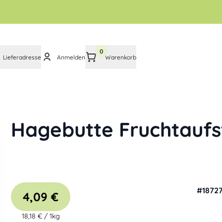
0
Lieferadresse
Anmelden
Warenkorb
Hagebutte Fruchtaufs
#
1872
4,09 €
18,18 €
/
1kg