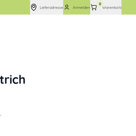
0
Lieferadresse
Anmelden
Warenkorb
trich
7