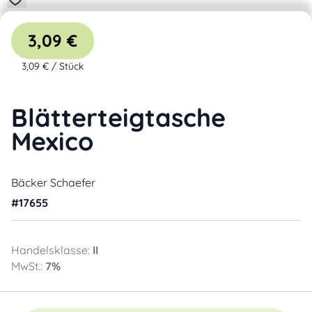
3,09 €
3,09 €
/
Stück
Blätterteigtasche
Mexico
Bäcker Schaefer
#
17655
Handelsklasse:
II
MwSt.:
7
%