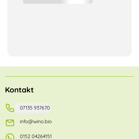
Kontakt
07135 937670
info@wino.bio
0152 04264151