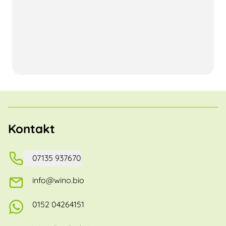
Kontakt
07135 937670
info@wino.bio
0152 04264151