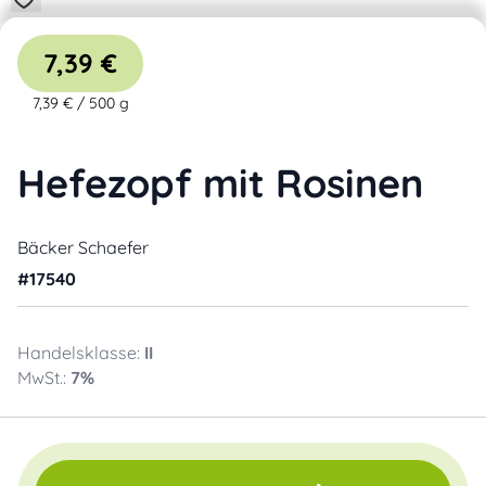
7,39 €
7,39 €
/
500 g
Hefezopf mit Rosinen
Bäcker Schaefer
#
17540
Handelsklasse:
II
MwSt.:
7
%