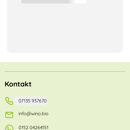
Kontakt
07135 937670
info@wino.bio
0152 04264151