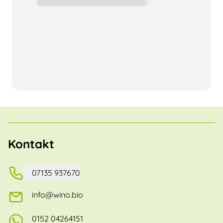
Kontakt
07135 937670
info@wino.bio
0152 04264151