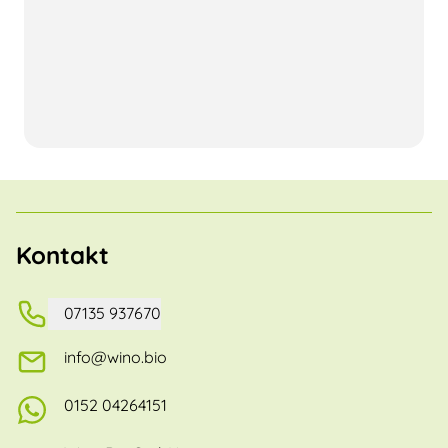
Kontakt
07135 937670
info@wino.bio
0152 04264151