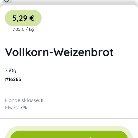
5,29 €
7,05 €
/
kg
Vollkorn-Weizenbrot
750g
#
16265
Handelsklasse:
II
MwSt.:
7
%