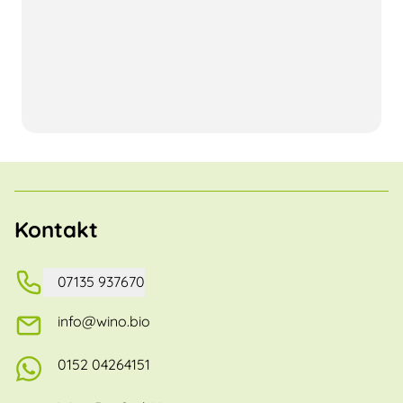
Kontakt
07135 937670
info@wino.bio
0152 04264151