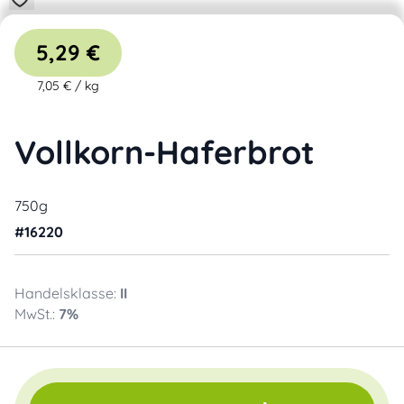
5,29 €
7,05 €
/
kg
Vollkorn-Haferbrot
750g
#
16220
Handelsklasse:
II
MwSt.:
7
%