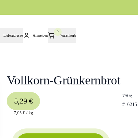
0
Lieferadresse
Anmelden
Warenkorb
Vollkorn-Grünkernbrot
750g
5,29 €
#
16215
7,05 €
/
kg