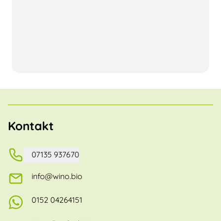
Kontakt
07135 937670
info@wino.bio
0152 04264151