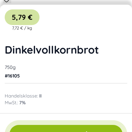
5,79 €
7,72 €
/
kg
Dinkelvollkornbrot
750g
#
16105
Handelsklasse:
II
MwSt.:
7
%