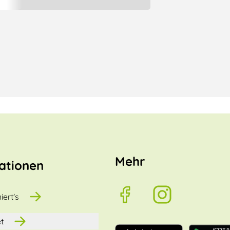
Mehr
ationen
iert's
t