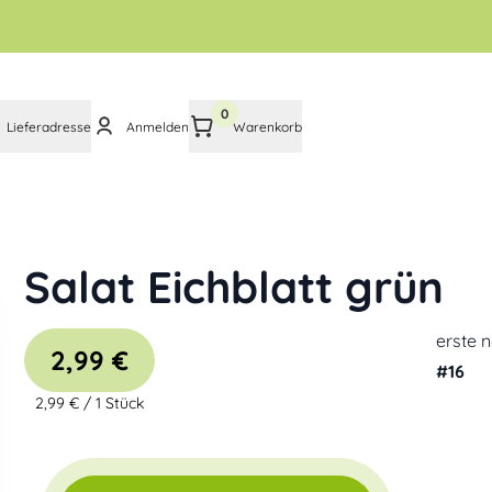
0
Lieferadresse
Anmelden
Warenkorb
Salat Eichblatt grün
erste 
2,99 €
#
16
2,99 €
/
1 Stück