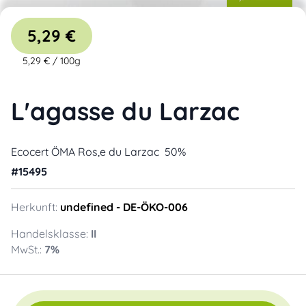
5,29 €
5,29 €
/
100g
L'agasse du Larzac
Ecocert ÖMA Ros‚e du Larzac 50%
#
15495
Herkunft:
undefined
- DE-ÖKO-006
Handelsklasse:
II
MwSt.:
7
%