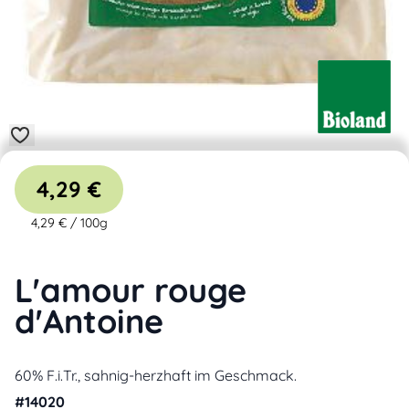
4,29 €
4,29 €
/
100g
L'amour rouge
d'Antoine
60% F.i.Tr., sahnig-herzhaft im Geschmack.
#
14020