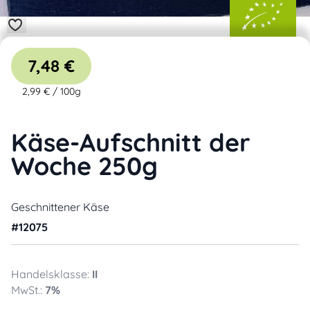
7,48 €
2,99 €
/
100g
Käse-Aufschnitt der
Woche 250g
Geschnittener Käse
#
12075
Handelsklasse:
II
MwSt.:
7
%