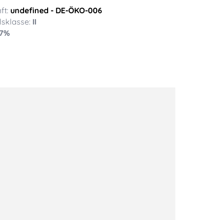
ft:
undefined
- DE-ÖKO-006
sklasse:
II
7
%