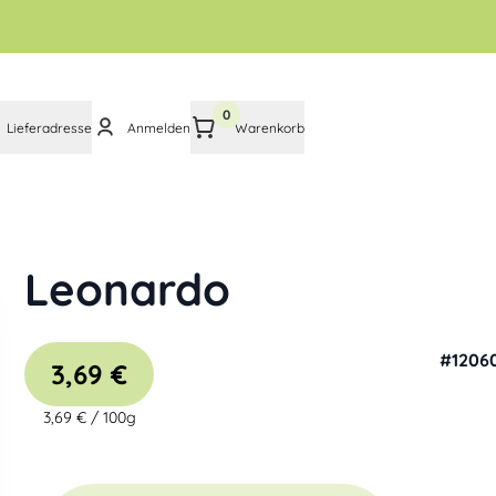
0
Lieferadresse
Anmelden
Warenkorb
Leonardo
#
1206
3,69 €
3,69 €
/
100g