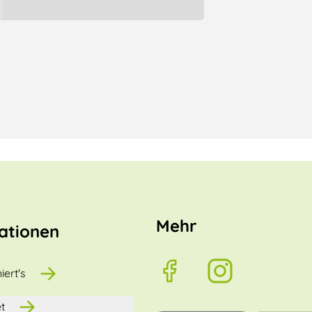
Mehr
ationen
iert's
t