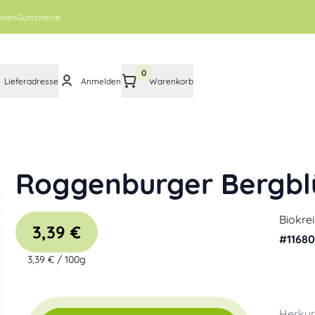
oxen
Gutscheine
0
Lieferadresse
Anmelden
Warenkorb
Roggenburger Bergbl
Biokre
3,39 €
#
1168
3,39 €
/
100g
Herkun