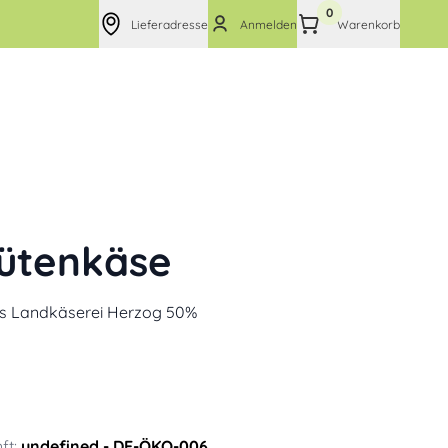
0
Lieferadresse
Anmelden
Warenkorb
ütenkäse
is Landkäserei Herzog 50%
0
ft:
undefined
- DE-ÖKO-006