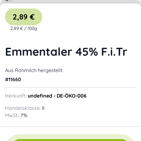
2,89 €
2,89 €
/
100g
Emmentaler 45% F.i.Tr
Aus Rohmilch hergestellt.
#
11660
Herkunft:
undefined
- DE-ÖKO-006
Handelsklasse:
II
MwSt.:
7
%