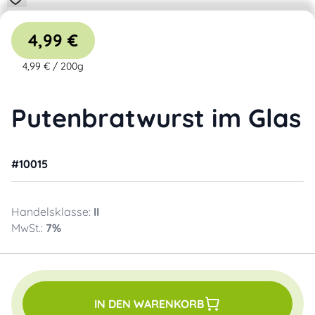
4,99 €
4,99 €
/
200g
Putenbratwurst im Glas
#
10015
Handelsklasse:
II
MwSt.:
7
%
IN DEN WARENKORB