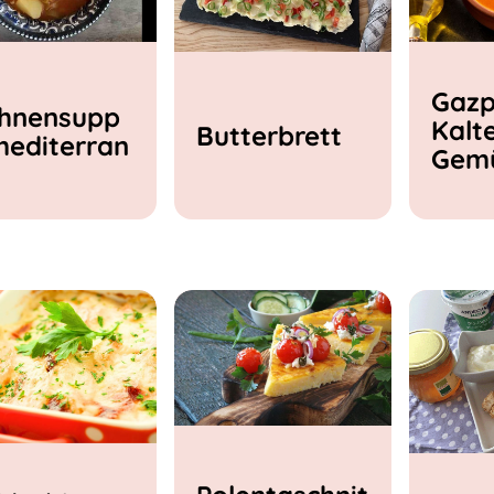
Gazp
hnensupp
Kalt
Butterbrett
mediterran
Gem
e