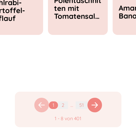
Polentaschnit
hlrabi-
Amar
ten mit
rtoffel-
Ban
Tomatensala
flauf
t & Feta
1
2
...
51
1
-
8
von
401