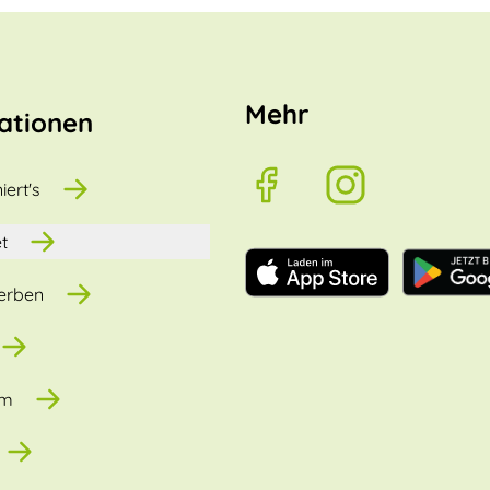
Mehr
ationen
iert's
t
erben
um