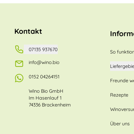
Kontakt
Inform
07135 937670
So funktion
info@wino.bio
Liefergebie
0152 04264151
Freunde w
Wino Bio GmbH
Rezepte
Im Hasenlauf 1
74336 Brackenheim
Winovers
Über uns