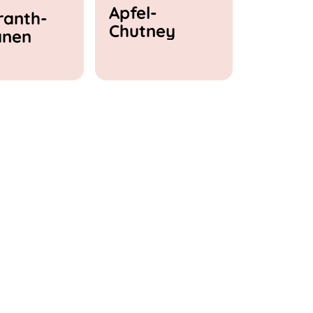
Apfel-
anth-
Chutney
anen