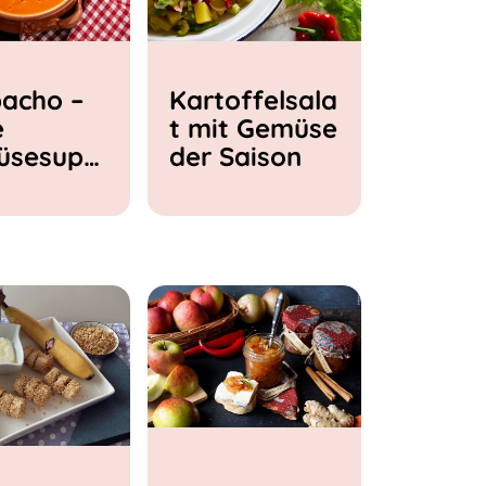
acho –
Kartoffelsala
e
t mit Gemüse
üsesupp
der Saison