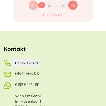
1
2
...
51
1
-
8
von
401
Kontakt
07135 937670
info@wino.bio
0152 04264151
Wino Bio GmbH
Im Hasenlauf 1