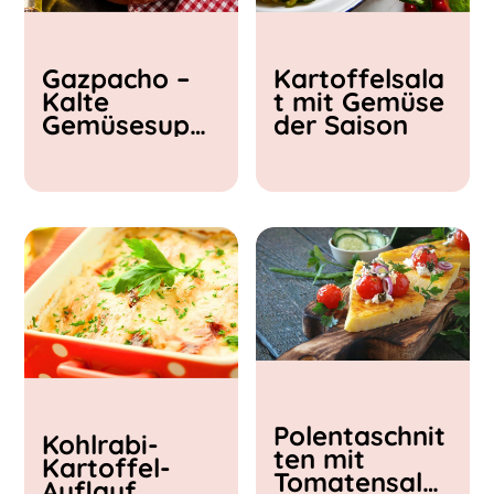
Kochzeit
Gazpacho –
Kartoffelsala
< 15 min
Kalte
t mit Gemüse
15 - 30 min
Gemüsesupp
der Saison
30 - 60 min
e
Polentaschnit
Kohlrabi-
ten mit
Kartoffel-
Tomatensalat
Auflauf