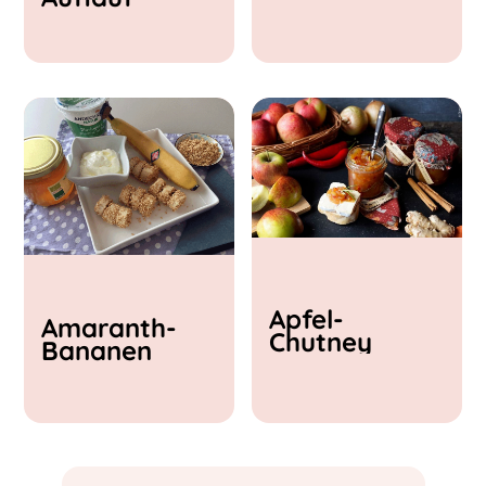
& Feta
Apfel-
Amaranth-
Chutney
Bananen