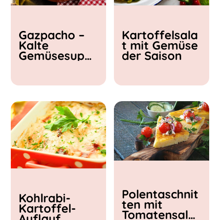
Kochzeit
Gazpacho –
Kartoffelsala
< 15 min
Kalte
t mit Gemüse
15 - 30 min
Gemüsesupp
der Saison
30 - 60 min
e
Polentaschnit
Kohlrabi-
ten mit
Kartoffel-
Tomatensalat
Auflauf