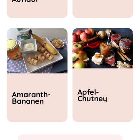
& Feta
Apfel-
Amaranth-
Chutney
Bananen