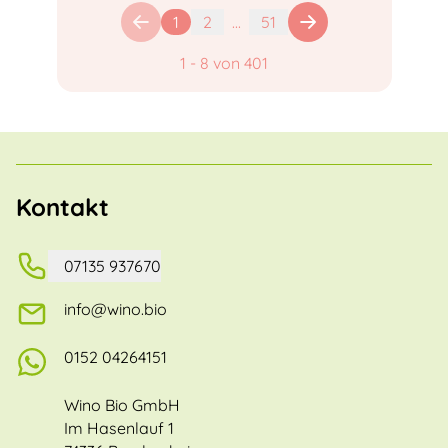
1
2
...
51
1
-
8
von
401
Kontakt
07135 937670
info@wino.bio
0152 04264151
Wino Bio GmbH
Im Hasenlauf 1