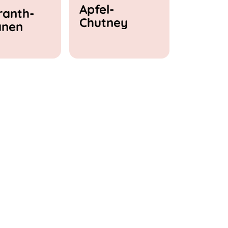
Apfel-
anth-
Chutney
anen