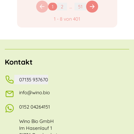
1
2
...
51
1
-
8
von
401
Kontakt
07135 937670
info@wino.bio
0152 04264151
Wino Bio GmbH
Im Hasenlauf 1