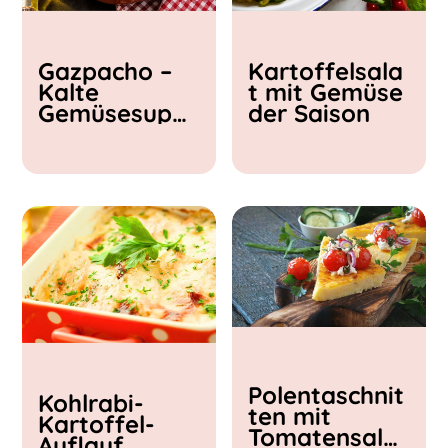
Kochzeit
Gazpacho –
Kartoffelsala
< 15 min
Kalte
t mit Gemüse
15 - 30 min
Gemüsesupp
der Saison
30 - 60 min
e
Polentaschnit
Kohlrabi-
ten mit
Kartoffel-
Tomatensalat
Auflauf