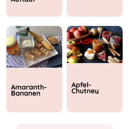
& Feta
Apfel-
Amaranth-
Chutney
Bananen