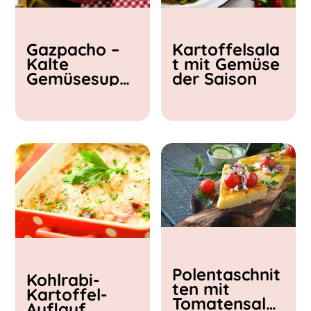
Kochzeit
Gazpacho –
Kartoffelsala
< 15 min
Kalte
t mit Gemüse
15 - 30 min
Gemüsesupp
der Saison
30 - 60 min
e
Polentaschnit
Kohlrabi-
ten mit
Kartoffel-
Tomatensalat
Auflauf