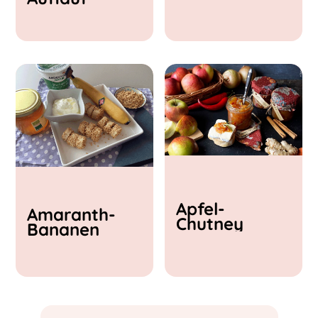
& Feta
Apfel-
Amaranth-
Chutney
Bananen