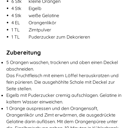
•
6
Stk
kleine Orangen
•
4
Stk
Eigelb
•
4
Stk
weiße Gelatine
•
4
EL
Orangenlikör
•
1
TL
Zimtpulver
•
1
TL
Puderzucker zum Dekorieren
Zubereitung
5 Orangen waschen, trocknen und oben einen Deckel
abschneiden.
Das Fruchtfleisch mit einem Löffel herauskratzen und
fein pürieren. Die ausgehöhlte Schale mit Deckel zur
Seite stellen.
Eigelb mit Puderzucker cremig aufschlagen. Gelatine in
kaltem Wasser einweichen.
1 Orange auspressen und den Orangensaft,
Orangenlikör und Zimt erwärmen, die ausgedrückte
Gelatine darin auflösen. Mit dem Orangenpüree unter
die Eigelbmischung geben, 10 Minuten in Kühlschrank