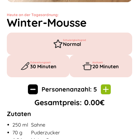
Heute an der Tagesordnung:
Winter-Mousse
Schwierigkeitsgrad
Normal
Zubereitungszeit
Kochzeit
30
Minuten
20
Minuten
Personenanzahl:
5
Gesamtpreis:
0.00
€
Zutaten
•
Zutaten für
Winter-Mousse
250
ml
Sahne
•
70
g
Puderzucker