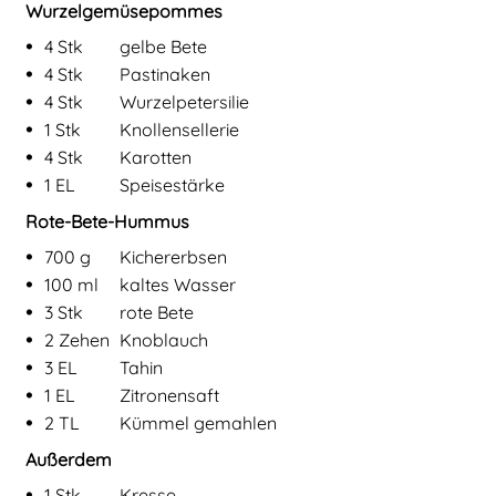
Zutaten für
Rote-Bete-Hummus mit Wurzelgemüse-Pom
Wurzelgemüsepommes
•
4
Stk
gelbe Bete
•
4
Stk
Pastinaken
•
4
Stk
Wurzelpetersilie
•
1
Stk
Knollensellerie
•
4
Stk
Karotten
•
1
EL
Speisestärke
Rote-Bete-Hummus
•
700
g
Kichererbsen
•
100
ml
kaltes Wasser
•
3
Stk
rote Bete
•
2
Zehen
Knoblauch
•
3
EL
Tahin
•
1
EL
Zitronensaft
•
2
TL
Kümmel gemahlen
Außerdem
•
1
Stk
Kresse