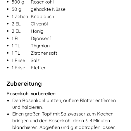
•
Zutaten für
Rosenkohl mit Honig-Senf-Glasur
500
g
Rosenkohl
•
50
g
gehackte Nüsse
•
1
Zehen
Knoblauch
•
2
EL
Olivenöl
•
2
EL
Honig
•
1
EL
Dijonsenf
•
1
TL
Thymian
•
1
TL
Zitronensaft
•
1
Prise
Salz
•
1
Prise
Pfeffer
Zubereitung
Rosenkohl vorbereiten:
Den Rosenkohl putzen, äußere Blätter entfernen
und halbieren.
Einen großen Topf mit Salzwasser zum Kochen
bringen und den Rosenkohl darin 3–4 Minuten
blanchieren. Abgießen und gut abtropfen lassen.