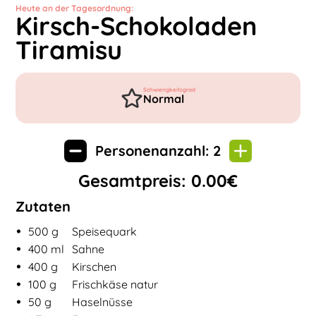
Heute an der Tagesordnung:
Kirsch-Schokoladen
Tiramisu
Schwierigkeitsgrad
Normal
Personenanzahl:
2
Gesamtpreis:
0.00
€
Zutaten
•
Zutaten für
Kirsch-Schokoladen Tiramisu
500
g
Speisequark
•
400
ml
Sahne
•
400
g
Kirschen
•
100
g
Frischkäse natur
•
50
g
Haselnüsse