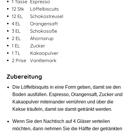
•
1
Tasse
Espresso
•
12
Stk
Löffelbiscuits
•
12
EL
Schokostreusel
•
4
EL
Orangensaft
•
3
EL
Schokosoße
•
2
EL
Ahornsirup
•
1
EL
Zucker
•
1
TL
Kakaopulver
•
2
Prise
Vanillemark
Zubereitung
Die Löffelbisquits in eine Form geben, damit sie den
Boden ausfüllen. Espresso, Orangensaft, Zucker und
Kakaopulver miteinander verrühren und über die
Kekse träufeln, damit sie damit getränkt werden.
Wenn Sie den Nachtisch auf 4 Gläser verteilen
möchten, dann nehmen Sie die Hälfte der getränkten