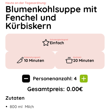
Heute an der Tagesordnung:
Blumenkohlsuppe mit
Fenchel und
Kürbiskern
Schwierigkeitsgrad
Einfach
Zubereitungszeit
Kochzeit
10
Minuten
20
Minuten
Personenanzahl:
4
Gesamtpreis:
0.00
€
Zutaten
•
Zutaten für
Blumenkohlsuppe mit Fenchel und Kürbiskern
800
ml
Milch