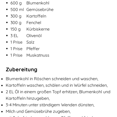
•
600
g
Blumenkohl
•
500
ml
Gemüsebrühe
•
300
g
Kartoffeln
•
300
g
Fenchel
•
150
g
Kürbiskerne
•
3
EL
Olivenöl
•
1
Prise
Salz
•
1
Prise
Pfeffer
•
1
Prise
Muskatnuss
Zubereitung
Blumenkohl in Röschen schneiden und waschen,
Kartoffeln waschen, schälen und in Würfel schneiden,
2 EL Öl in einem großen Topf erhitzen, Blumenkohl und
Kartoffeln hinzugeben,
3-4 Minuten unter ständigem Wenden dünsten,
Milch und Gemüsebrühe zugeben,