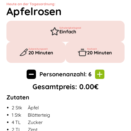
Heute an der Tagesordnung:
Apfelrosen
Schwierigkeitsgrad
Einfach
Zubereitungszeit
Kochzeit
20
Minuten
20
Minuten
Personenanzahl:
6
Gesamtpreis:
0.00
€
Zutaten
•
Zutaten für
Apfelrosen
2
Stk
Äpfel
•
1
Stk
Blätterteig
•
4
TL
Zucker
•
2
TL
Zimt