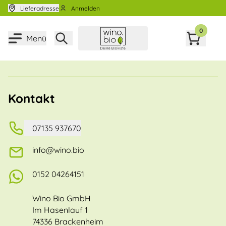
Zum Inhalt springen
Lieferadresse
Anmelden
0
Menü
Kontakt
07135 937670
info@wino.bio
0152 04264151
Wino Bio GmbH
Im Hasenlauf 1
74336 Brackenheim