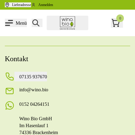
Zum Inhalt springen
Lieferadresse
Anmelden
0
Menü
Kontakt
07135 937670
info@wino.bio
0152 04264151
Wino Bio GmbH
Im Hasenlauf 1
74336 Brackenheim